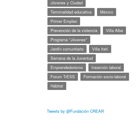
Jóvenes y Ciudad
Terminalidad educativa
México
Primer Empleo
Prevención de la violencia
Villa Alba
Programa "Jóvenes"
Jardín comunitario
Villa Itatí
Semana de la Juventud
Emprendedorismo
Inserción laboral
Forum TrESS
Formación socio-laboral
Hábitat
Tweets by @Fundación CREAR