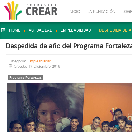
INICIO
LA FUNDACIÓN
LOG
HOME
ACTUALIDAD
EMPLEABILIDAD
DESPEDIDA DE 
Despedida de año del Programa Fortalez
Categoría:
Empleabilidad
Creado: 17 Diciembre 2015
Programa Fortalezas