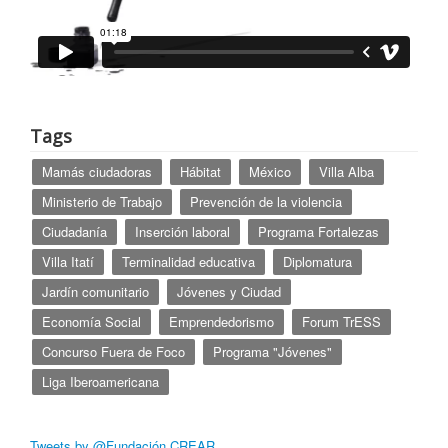
Tags
Mamás ciudadoras
Hábitat
México
Villa Alba
Ministerio de Trabajo
Prevención de la violencia
Ciudadanía
Inserción laboral
Programa Fortalezas
Villa Itatí
Terminalidad educativa
Diplomatura
Jardín comunitario
Jóvenes y Ciudad
Economía Social
Emprendedorismo
Forum TrESS
Concurso Fuera de Foco
Programa "Jóvenes"
Liga Iberoamericana
Tweets by @Fundación CREAR