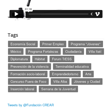
Tags
Economía Social
Primer Empleo
Programa "Jóvenes"
México
Programa Fortalezas
Ciudadanía
Villa Itatí
Diplomatura
Hábitat
Forum TrESS
Prevención de la violencia
Terminalidad educativa
Formación socio-laboral
Emprendedorismo
Arte
Concurso Fuera de Foco
Villa Alba
Jóvenes y Ciudad
Inserción laboral
Semana de la Juventud
Tweets by @Fundación CREAR